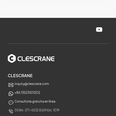
CLESCRANE
inquiry@clescrane.com
+86 13523501202
Consultoría gratuita en línea
0086-371-5532 8269 Ext. 1019