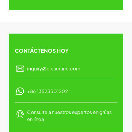
CONTÁCTENOS HOY
inquiry@clescrane.com
+86 13523501202
Consulte a nuestros expertos en grúas
en línea