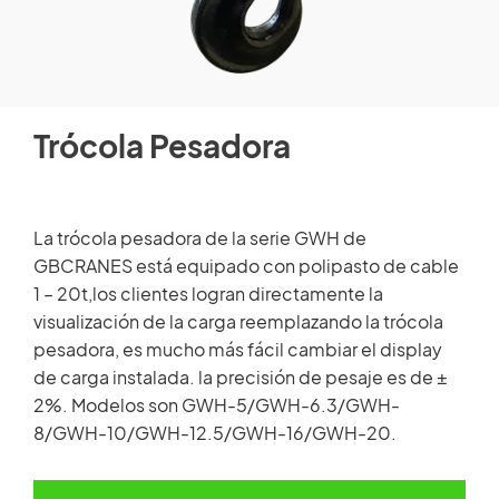
HISTORIAS DE CLIENTES
Miembro de repuestos
SALA DE NOTICIAS
Acceso
Trócola Pesadora
VIDEO
ARTÍCULOS TÉCNICOS
×
La trócola pesadora de la serie GWH de
GBCRANES está equipado con polipasto de cable
CARRERA
1 – 20t,los clientes logran directamente la
visualización de la carga reemplazando la trócola
CONTÁCTENOS
pesadora, es mucho más fácil cambiar el display
de carga instalada. la precisión de pesaje es de ±
2%. Modelos son GWH-5/GWH-6.3/GWH-
8/GWH-10/GWH-12.5/GWH-16/GWH-20.