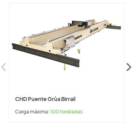
CHD Puente Grùa Birrail
C
m
Carga máxima:
100 toneladas