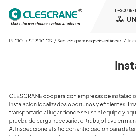
DESCUBRE
UN
INICIO
/
SERVICIOS
/
Servicios para negocio estàndar
/
Inst
NUESTRO NEGOCIO
NUESTRO NEGOCIO
NUESTRA FÁBRICA
CONSULTORÍA DE PROYECTOS
SERVICIOS
SOBRE NOSOTROS
CARRERA
Inst
NUESTRA FÁBRICA
NEGOCIO DE ALMACENAMIENTO DE
GBCRANES
INAMAR
Servicios para negocio estàndar
CLESCRANE
Trabajar en CLESCRANE
ROLLOS DE PAPEL
CONSULTORÍA DE PROYECTOS
Servicios para negocio de
Video Corporativo
Empleos
NEGOCIO DE GRÚAS ESTÁNDAR
almacenamiento
CLESCRANE coopera con empresas de instalación pr
instalación localizados oportunos y eficientes.
SERVICIOS
GBCRANES
Miembro del negocio
transportarlo al lugar donde se usa el equipo y aq
ESTRUCTURA DE ACERO
prueba de carga necesario, el trabajo llave en man
de almacenamiento
SOBRE NOSOTROS
One CLESCRANE
A. Inspeccione el sitio con anticipación para deter