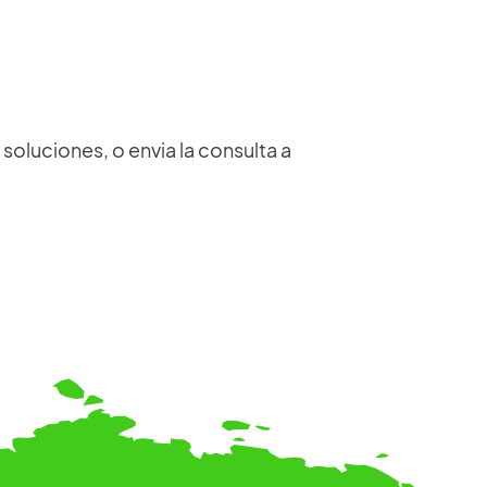
en cualquier momento y en cualquier lugar,
incluidos cronogramas de producción,
manuales de instalación y usuario,
documentos de mantenimiento, códigos de
materiales, esquemas eléctricos y
oluciones, o envia la consulta a
certificados de prueba.
Acceso