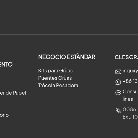
NEGOCIO ESTÀNDAR
CLESCR
ENTO
Kits para Grùas
inqui
Puentes Grùas
+86 1
Trócola Pesadora
Consul
ler de Papel
línea
0086-
orio
Ext. 1