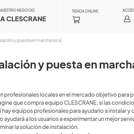
 NUESTRO NEGOCIO
ACCE
TIENDA ONLINE
A CLESCRANE
alación y puesta en marcha local
alación y puesta en march
ofesionales locales en el mercado objetivo para pro
 Imagine que compra equipo CLESCRANE, si las condici
Consulta de pedido
uí hay equipos profesionales para ayudarlo a instalar y
×
o ayudará a los usuarios a experimentar un mejor servi
Al registrarse como miembro, podrá acceder
minar la solución de instalación.
a la información de su pedido en tiempo real,