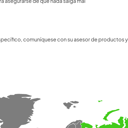
ara asegurarse de que nada salga mal
incluido el cronograma de producción,
manuales de instalación y usuario,
documentos de mantenimiento, esquemas
eléctricos, códigos de materiales y
certificados de prueba.
specífico, comuníquese con su asesor de productos y s
Login
×