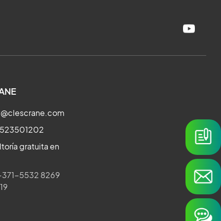
ANE
ry@clescrane.com
3523501202
toría gratuita en
371-5532 8269
019