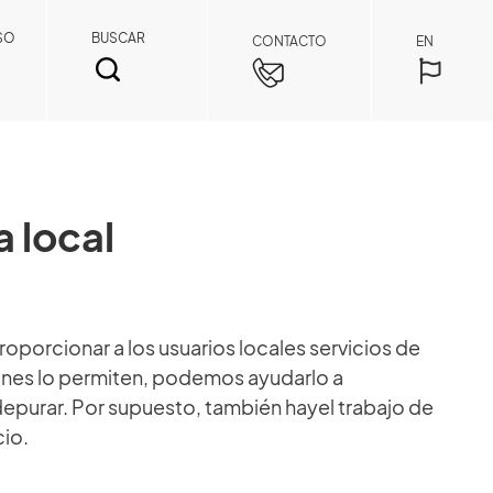
SO
BUSCAR
CONTACTO
EN
a local
BUSCAR
porcionar a los usuarios locales servicios de
ones lo permiten, podemos ayudarlo a
Miembro de repuestos
 depurar. Por supuesto, también hayel trabajo de
cio.
Al registrarse como miembro, puede acceder
a precios de repuestos y detalles de pedidos