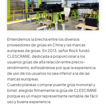
HISTORIAS DE CLIENTES
Miembro de repuestos
SALA DE NOTICIAS
Acceso
VIDEO
Entendemos la brecha entre los diversos
ARTÍCULOS TÉCNICOS
proveedores de grúas en China y las marcas
×
europeas de grúas. En 2013, señor Rock fundó
CLESCRANE, dedicada a proporcionar a los
CARRERA
usuarios grúas de alta relación entre precio-
rendimiento, esforzándose por que la experiencia
de uso de los usuarios no sea inferior a la de las
CONTÁCTENOS
marcas europeas.
Cuando planeas comprar puente grúa monorrail y
birrail, elegirás firmemente la grúa de CLESCRANE
porque es un mejor representante rentable de fácil
uso y buena experiencia.