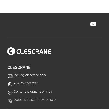
CLESCRANE
inquiry@clescrane.com
+86 13523501202
Consultoría gratuita en línea
0086-371-5532 8269 Ext. 1019