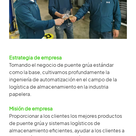
HISTORIAS DE CLIENTES
Miembro de repuestos
SALA DE NOTICIAS
Acceso
VIDEO
ARTÍCULOS TÉCNICOS
Estrategia de empresa
×
Tomando el negocio de puente grúa estándar
como la base, cultivamos profundamente la
CARRERA
ingeniería de automatización en el campo de la
logística de almacenamiento en la industria
papelera.
CONTÁCTENOS
Misión de empresa
Proporcionar a los clientes los mejores productos
de puente grúa y sistemas logísticos de
almacenamiento eficientes, ayudar a los clientes a