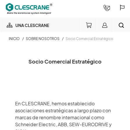
UNA CLESCRANE
INICIO
/
SOBRE NOSOTROS
/
Socio Comercial Estratégico
NUESTRO NEGOCIO
Miembro del negocio de
NUESTRA FÁBRICA
almacenamiento
Socio Comercial Estratégico
BUSCAR
Login
CONSULTORÍA DE PROYECTOS
×
SERVICIOS
Consulta de pedido
En CLESCRANE, hemos establecido
asociaciones estratégicas a largo plazo con
SOBRE NOSOTROS
Login
marcas de renombre internacional como
Schneider Electric, ABB, SEW-EURODRIVE y