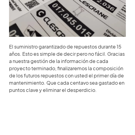
HISTORIAS DE CLIENTES
Miembro de repuestos
SALA DE NOTICIAS
Acceso
VIDEO
El suministro garantizado de repuestos durante 15
años. Esto es simple de decir pero no fácil. Gracias
ARTÍCULOS TÉCNICOS
a nuestra gestión de la información de cada
×
proyecto terminado, finalizaremos la composición
de los futuros repuestos con usted el primer día de
CARRERA
mantenimiento. Que cada centavo sea gastado en
puntos clave y eliminar el desperdicio.
CONTÁCTENOS