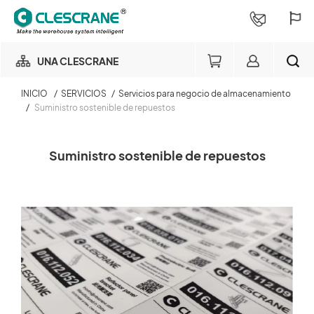
UNA CLESCRANE
INICIO
/
SERVICIOS
/
Servicios para negocio de almacenamiento
NUESTRO NEGOCIO
/
Suministro sostenible de repuestos
Miembro del negocio de
NUESTRA FÁBRICA
almacenamiento
BUSCAR
Suministro sostenible de repuestos
Login
CONSULTORÍA DE PROYECTOS
×
SERVICIOS
Consulta de pedido
SOBRE NOSOTROS
Login