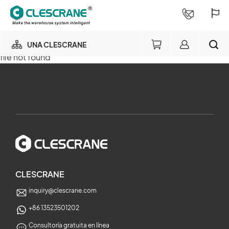
UNA CLESCRANE
file not found
NUESTRO NEGOCIO
×
NUESTRA FÁBRICA
BUSCAR
CONSULTORÍA DE PROYECTOS
×
SERVICIOS
CLESCRANE
inquiry@clescrane.com
SOBRE NOSOTROS
+86 13523501202
Consultoría gratuita en línea