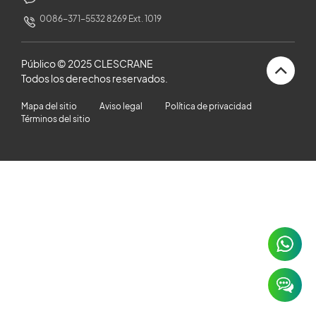
HISTORIAS DE CLIENTES
0086-371-5532 8269 Ext. 1019
SALA DE NOTICIAS
Público © 2025 CLESCRANE
Todos los derechos reservados.
VIDEO
Mapa del sitio
Aviso legal
Política de privacidad
Términos del sitio
ARTÍCULOS TÉCNICOS
CARRERA
CONTÁCTENOS
×